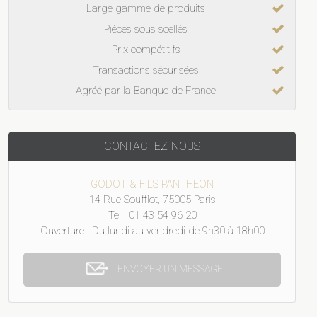
Large gamme de produits
Pièces sous scellés
Prix compétitifs
Transactions sécurisées
Agréé par la Banque de France
CONTACTEZ-NOUS
GODOT & FILS PANTHEON
14 Rue Soufflot, 75005 Paris
Tel : 01 43 54 96 20
Ouverture : Du lundi au vendredi de 9h30 à 18h00
ENVOYER UN MESSAGE