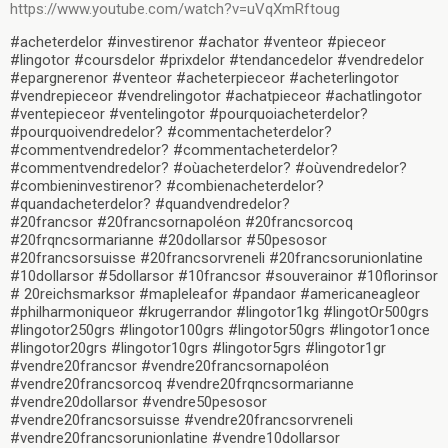
https://www.youtube.com/watch?v=uVqXmRftoug
#acheterdelor #investirenor #achator #venteor #pieceor
#lingotor #coursdelor #prixdelor #tendancedelor #vendredelor
#epargnerenor #venteor #acheterpieceor #acheterlingotor
#vendrepieceor #vendrelingotor #achatpieceor #achatlingotor
#ventepieceor #ventelingotor #pourquoiacheterdelor?
#pourquoivendredelor? #commentacheterdelor?
#commentvendredelor? #commentacheterdelor?
#commentvendredelor? #oùacheterdelor? #oùvendredelor?
#combieninvestirenor? #combienacheterdelor?
#quandacheterdelor? #quandvendredelor?
#20francsor #20francsornapoléon #20francsorcoq
#20frqncsormarianne #20dollarsor #50pesosor
#20francsorsuisse #20francsorvreneli #20francsorunionlatine
#10dollarsor #5dollarsor #10francsor #souverainor #10florinsor
# 20reichsmarksor #mapleleafor #pandaor #americaneagleor
#philharmoniqueor #krugerrandor #lingotor1kg #lingotOr500grs
#lingotor250grs #lingotor100grs #lingotor50grs #lingotor1once
#lingotor20grs #lingotor10grs #lingotor5grs #lingotor1gr
#vendre20francsor #vendre20francsornapoléon
#vendre20francsorcoq #vendre20frqncsormarianne
#vendre20dollarsor #vendre50pesosor
#vendre20francsorsuisse #vendre20francsorvreneli
#vendre20francsorunionlatine #vendre10dollarsor