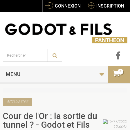
CONNEXION
INSCRIPTION
0
MENU
ACTUALITÉS
Cour de l'Or : la sortie du
16/11/2022
tunnel ? - Godot et Fils
10:38:47