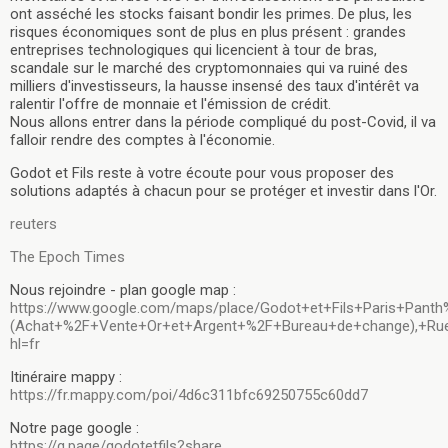
ont asséché les stocks faisant bondir les primes. De plus, les
risques économiques sont de plus en plus présent : grandes
entreprises technologiques qui licencient à tour de bras,
scandale sur le marché des cryptomonnaies qui va ruiné des
milliers d'investisseurs, la hausse insensé des taux d'intérêt va
ralentir l'offre de monnaie et l'émission de crédit.
Nous allons entrer dans la période compliqué du post-Covid, il va
falloir rendre des comptes à l'économie.
Godot et Fils reste à votre écoute pour vous proposer des
solutions adaptés à chacun pour se protéger et investir dans l'Or.
reuters
The Epoch Times
Nous rejoindre - plan google map :
https://www.google.com/maps/place/Godot+et+Fils+Paris+Pan
(Achat+%2F+Vente+Or+et+Argent+%2F+Bureau+de+change),+Rue+
hl=fr
Itinéraire mappy :
https://fr.mappy.com/poi/4d6c311bfc69250755c60dd7
Notre page google :
https://g.page/godotetfils?share