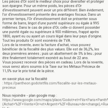
Les pièces d'Or sont le meilleur choix pour diversifier et protéger
son épargne. Pour un même poids, les pièces d'Or
d'investissement peuvent avoir un prix différent. Bien évidement,
l'or d'investissement présente des avantages fiscaux. Dans un
premier temps, l'Or d'investissement doit se présenter sous
forme de barre, lingot d'une pureté supérieure ou égale à 995
millièmes. Dans le cas de pièce d'Or, celle-ci doivent posséder
une pureté égale ou supérieure à 900 millièmes, frappé après
1800, ayant eu ou ayant un cours légal dans leur pays d'origine.
Tout les produits Or sont exonérés de TVA.
Lors de la revente, avec la facture d'achat, vous pouvez
bénéficier de la fiscalité des plus values. Elle est de 36,2%, les
deux premières années ; puis un abattement de 5% à lieu ; pour
être finalement totalement exonéré au bout de 22 ans.
Vous pouvez recevoir des pièces en cadeau. Lors de la revente,
vous serez alors soumis à la Taxe sur les Métaux Précieux de
11,5% sur le prix total de la pièce.
en savoir plus sur la fiscalité
:
https://pantheon.godotetfils.com/fiscalite-sur-les-metaux-
precieux
Nous rejoindre - plan google map :
https://www.google.com/maps/place/Godot+et+Fils+Paris+Pan
(Achat+%2F+Vente+Or+et+Argent+%2F+Bureau+de+change),+Rue+