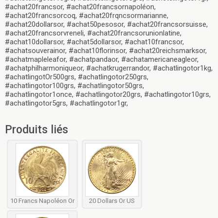
#achat20francsor, #achat20francsornapoléon,
#achat20francsorcoq, #achat20frqncsormarianne,
#achat20dollarsor, #achat50pesosor, #achat20francsorsuisse,
#achat20francsorvreneli, #achat20francsorunionlatine,
#achat10dollarsor, #achat5dollarsor, #achat10francsor,
#achatsouverainor, #achat10florinsor, #achat20reichsmarksor,
#achatmapleleafor, #achatpandaor, #achatamericaneagleor,
#achatphilharmoniqueor, #achatkrugerrandor, #achatlingotor1kg,
#achatlingotOr500grs, #achatlingotor250grs,
#achatlingotor100grs, #achatlingotor50grs,
#achatlingotor1once, #achatlingotor20grs, #achatlingotor10grs,
#achatlingotor5grs, #achatlingotor1gr,
Produits liés
10 Francs Napoléon Or
20 Dollars Or US