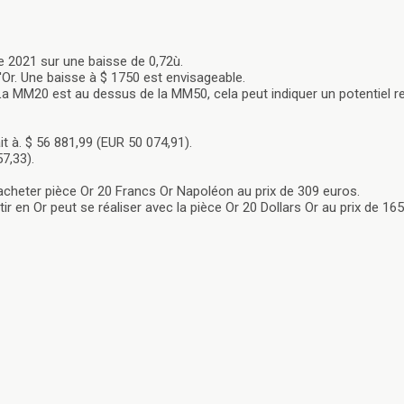
e 2021 sur une baisse de 0,72ù.
d'Or. Une baisse à $ 1750 est envisageable.
a MM20 est au dessus de la MM50, cela peut indiquer un potentiel 
t à. $ 56 881,99 (EUR 50 074,91).
7,33).
 acheter pièce Or 20 Francs Or Napoléon au prix de 309 euros.
r en Or peut se réaliser avec la pièce Or 20 Dollars Or au prix de 16