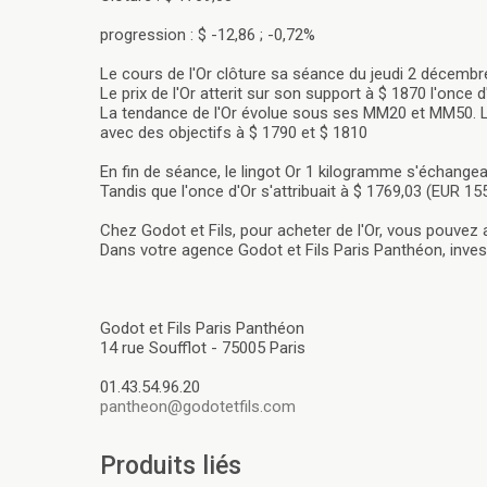
progression : $ -12,86 ; -0,72%
Le cours de l'Or clôture sa séance du jeudi 2 décembr
Le prix de l'Or atterit sur son support à $ 1870 l'once 
La tendance de l'Or évolue sous ses MM20 et MM50. L
avec des objectifs à $ 1790 et $ 1810
En fin de séance, le lingot Or 1 kilogramme s'échangeai
Tandis que l'once d'Or s'attribuait à $ 1769,03 (EUR 155
Chez Godot et Fils, pour acheter de l'Or, vous pouvez
Dans votre agence Godot et Fils Paris Panthéon, investi
Godot et Fils Paris Panthéon
14 rue Soufflot - 75005 Paris
01.43.54.96.20
pantheon@godotetfils.com
Produits liés