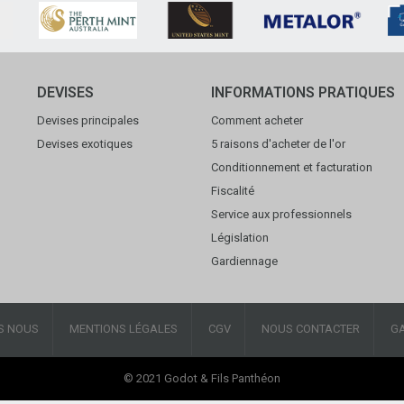
DEVISES
INFORMATIONS PRATIQUES
Devises principales
Comment acheter
Devises exotiques
5 raisons d'acheter de l'or
Conditionnement et facturation
Fiscalité
Service aux professionnels
Législation
Gardiennage
S NOUS
MENTIONS LÉGALES
CGV
NOUS CONTACTER
G
© 2021 Godot & Fils Panthéon