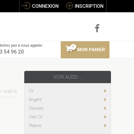
CONNEXION
INSCRIPTION
ésitez pas à nous appeler :
0
MON PANIER
3 54 96 20
VOIR AUSSI ...
Or
1 10:33:10
Argent
Devises
Vieil Or
Platine