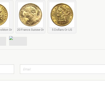
poléon Or
20 Francs Suisse Or
5 Dollars Or US