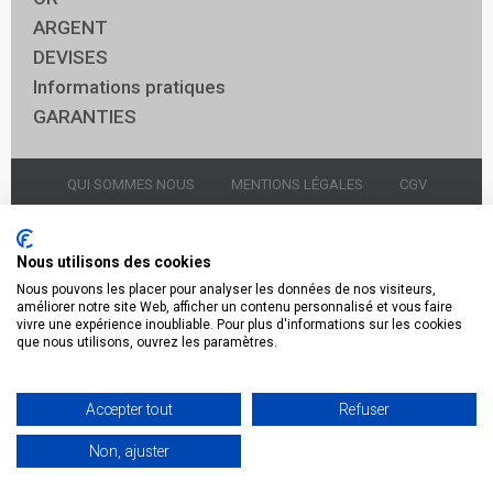
ARGENT
DEVISES
Informations pratiques
GARANTIES
QUI SOMMES NOUS
MENTIONS LÉGALES
CGV
NOUS CONTACTER
GARDIENNAGE
Nous utilisons des cookies
Nous pouvons les placer pour analyser les données de nos visiteurs,
© 2021 Godot & Fils Panthéon
améliorer notre site Web, afficher un contenu personnalisé et vous faire
vivre une expérience inoubliable. Pour plus d'informations sur les cookies
Or Argent 14 rue soufflot 75005 Paris 01.43.54.96.20
que nous utilisons, ouvrez les paramètres.
Retrouvez nous
Facebook
Accepter tout
Refuser
Twitter
Google Plus
Non, ajuster
Pinterest
Instagram