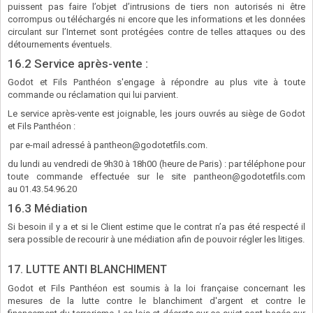
puissent pas faire l’objet d’intrusions de tiers non autorisés ni être
corrompus ou téléchargés ni encore que les informations et les données
circulant sur l’Internet sont protégées contre de telles attaques ou des
détournements éventuels.
16.2 Service après-vente :
Godot et Fils Panthéon s'engage à répondre au plus vite à toute
commande ou réclamation qui lui parvient.
Le service après-vente est joignable, les jours ouvrés au siège de Godot
et Fils Panthéon :
par e-mail adressé à pantheon@godotetfils.com.
du lundi au vendredi de 9h30 à 18h00 (heure de Paris) : par téléphone pour
toute commande effectuée sur le site pantheon@godotetfils.com
au 01.43.54.96.20
16.3 Médiation
Si besoin il y a et si le Client estime que le contrat n’a pas été respecté il
sera possible de recourir à une médiation afin de pouvoir régler les litiges.
17. LUTTE ANTI BLANCHIMENT
Godot et Fils Panthéon est soumis à la loi française concernant les
mesures de la lutte contre le blanchiment d'argent et contre le