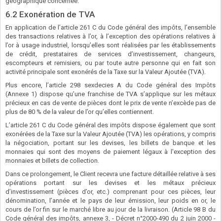
géographique concernée.
6.2 Exonération de TVA
En application de l’article 261 C du Code général des impôts, l’ensemble
des transactions relatives à l’or, à l’exception des opérations relatives à
l’or à usage industriel, lorsqu’elles sont réalisées par les établissements
de crédit, prestataires de services d’investissement, changeurs,
escompteurs et remisiers, ou par toute autre personne qui en fait son
activité principale sont exonérés de la Taxe sur la Valeur Ajoutée (TVA).
Plus encore, l’article 298 sexdecies A du Code général des Impôts
(Annexe 1) dispose qu’une franchise de TVA s’applique sur les métaux
précieux en cas de vente de pièces dont le prix de vente n’excède pas de
plus de 80 % de la valeur de l’or qu’elles contiennent.
L’article 261 C du Code général des impôts dispose également que sont
exonérées de la Taxe sur la Valeur Ajoutée (TVA) les opérations, y compris
la négociation, portant sur les devises, les billets de banque et les
monnaies qui sont des moyens de paiement légaux à l'exception des
monnaies et billets de collection.
Dans ce prolongement, le Client recevra une facture détaillée relative à ses
opérations portant sur les devises et les métaux précieux
d’investissement (pièces d’or, etc.) comprenant pour ces pièces, leur
dénomination, l’année et le pays de leur émission, leur poids en or, le
cours de l’or fin sur le marché libre au jour de la livraison. (Article 98 B du
Code général des impôts, annexe 3, - Décret n°2000-490 du 2 juin 2000 -