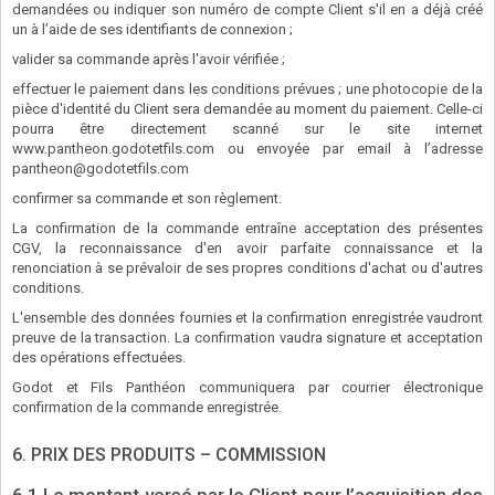
demandées ou indiquer son numéro de compte Client s'il en a déjà créé
un à l’aide de ses identifiants de connexion ;
valider sa commande après l'avoir vérifiée ;
effectuer le paiement dans les conditions prévues ; une photocopie de la
pièce d'identité du Client sera demandée au moment du paiement. Celle-ci
pourra être directement scanné sur le site internet
www.pantheon.godotetfils.com ou envoyée par email à l’adresse
pantheon@godotetfils.com
confirmer sa commande et son règlement.
La confirmation de la commande entraîne acceptation des présentes
CGV, la reconnaissance d'en avoir parfaite connaissance et la
renonciation à se prévaloir de ses propres conditions d'achat ou d'autres
conditions.
L'ensemble des données fournies et la confirmation enregistrée vaudront
preuve de la transaction. La confirmation vaudra signature et acceptation
des opérations effectuées.
Godot et Fils Panthéon communiquera par courrier électronique
confirmation de la commande enregistrée.
6. PRIX DES PRODUITS – COMMISSION
6.1 Le montant versé par le Client pour l’acquisition des