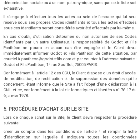
dénomination sociale ou à un nom patronymique, sans que cette liste soit
exhaustive.
Il s’engage à effectuer tous les actes au sein de l’espace qui lui sera
réservé sous ses propres Codes identifiants et tous les actes effectués
sous ces identifiants seront considérés avoir été effectués par lui-même.
En cas d’oubli, d’utilisation détournée ou non autorisée de ses Codes
identifiants par un autre Utilisateur, la responsabilité de Godot et Fils
Panthéon ne pourra en aucun cas être engagée et le Client devra
immédiatement informer Godot et Fils Panthéon de cette situation, par
courriel à
pantheon@godotetfils.com
et par courrier à l’adresse suivante :
Godot et Fils Panthéon, 14 rue Soufflot, 75005 PARIS.
Conformément à l’article 12 des CGU, le Client dispose d’un droit d’accès,
de modification, de rectification et de suppression des données qui le
concernent, étant informé que le Site a fait l’objet d’une déclaration à la
CNIL et ce, conformément à la loi « Informatiques et libertés » n° 78-17 du
6 janvier 1978.
5. PROCÉDURE D’ACHAT SUR LE SITE
Lors de chaque achat sur le Site, le Client devra respecter la procédure
suivante :
créer un compte dans les conditions de l’article 4 et remplir la fiche
d'identification sur laquelle il indiquera toutes les coordonnées