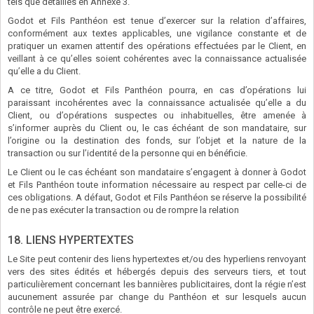
tels que détaillés en Annexe 3.
Godot et Fils Panthéon est tenue d’exercer sur la relation d’affaires,
conformément aux textes applicables, une vigilance constante et de
pratiquer un examen attentif des opérations effectuées par le Client, en
veillant à ce qu’elles soient cohérentes avec la connaissance actualisée
qu’elle a du Client.
A ce titre, Godot et Fils Panthéon pourra, en cas d’opérations lui
paraissant incohérentes avec la connaissance actualisée qu’elle a du
Client, ou d’opérations suspectes ou inhabituelles, être amenée à
s’informer auprès du Client ou, le cas échéant de son mandataire, sur
l’origine ou la destination des fonds, sur l’objet et la nature de la
transaction ou sur l’identité de la personne qui en bénéficie.
Le Client ou le cas échéant son mandataire s’engagent à donner à Godot
et Fils Panthéon toute information nécessaire au respect par celle-ci de
ces obligations. A défaut, Godot et Fils Panthéon se réserve la possibilité
de ne pas exécuter la transaction ou de rompre la relation
18. LIENS HYPERTEXTES
Le Site peut contenir des liens hypertextes et/ou des hyperliens renvoyant
vers des sites édités et hébergés depuis des serveurs tiers, et tout
particulièrement concernant les bannières publicitaires, dont la régie n’est
aucunement assurée par change du Panthéon et sur lesquels aucun
contrôle ne peut être exercé.