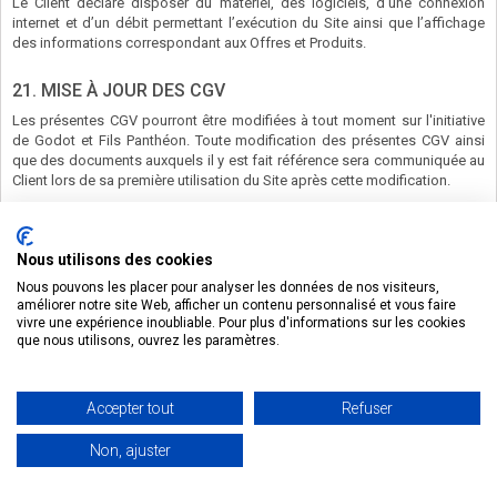
Le Client déclare disposer du matériel, des logiciels, d’une connexion
internet et d’un débit permettant l’exécution du Site ainsi que l’affichage
des informations correspondant aux Offres et Produits.
21. MISE À JOUR DES CGV
Les présentes CGV pourront être modifiées à tout moment sur l'initiative
de Godot et Fils Panthéon. Toute modification des présentes CGV ainsi
que des documents auxquels il y est fait référence sera communiquée au
Client lors de sa première utilisation du Site après cette modification.
22. NON RENONCIATION AUX CONDITIONS GÉNÉRALES DE
VENTE
Nous utilisons des cookies
Le fait que l'une des parties aux présentes Conditions Générales de Vente
Nous pouvons les placer pour analyser les données de nos visiteurs,
n'ait pas exigé l'application d'une clause quelconque, que ce soit de
améliorer notre site Web, afficher un contenu personnalisé et vous faire
façon permanente ou temporaire, ne pourra en aucun cas être considéré
vivre une expérience inoubliable. Pour plus d'informations sur les cookies
comme une renonciation aux droits de cette partie découlant de ladite
que nous utilisons, ouvrez les paramètres.
clause.
23. INTÉGRALITÉ
Accepter tout
Refuser
Les dispositions des présentes CGV expriment l'intégralité de l'accord
Non, ajuster
conclu entre les Clients et Godot et Fils Panthéon. Elles prévalent sur toute
proposition, échange de lettres antérieures et postérieures à la
conclusion des présentes, ainsi que sur toute autre disposition figurant