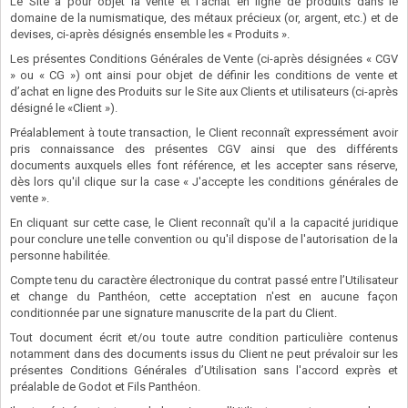
Le Site a pour objet la vente et l’achat en ligne de produits dans le
domaine de la numismatique, des métaux précieux (or, argent, etc.) et de
devises, ci-après désignés ensemble les « Produits ».
Les présentes Conditions Générales de Vente (ci-après désignées « CGV
» ou « CG ») ont ainsi pour objet de définir les conditions de vente et
d’achat en ligne des Produits sur le Site aux Clients et utilisateurs (ci-après
désigné le «Client »).
Préalablement à toute transaction, le Client reconnaît expressément avoir
pris connaissance des présentes CGV ainsi que des différents
documents auxquels elles font référence, et les accepter sans réserve,
dès lors qu'il clique sur la case « J'accepte les conditions générales de
vente ».
En cliquant sur cette case, le Client reconnaît qu'il a la capacité juridique
pour conclure une telle convention ou qu'il dispose de l'autorisation de la
personne habilitée.
Compte tenu du caractère électronique du contrat passé entre l’Utilisateur
et change du Panthéon, cette acceptation n'est en aucune façon
conditionnée par une signature manuscrite de la part du Client.
Tout document écrit et/ou toute autre condition particulière contenus
notamment dans des documents issus du Client ne peut prévaloir sur les
présentes Conditions Générales d’Utilisation sans l'accord exprès et
préalable de Godot et Fils Panthéon.