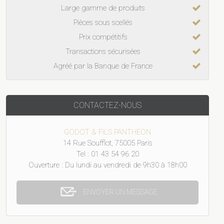
Large gamme de produits
Pièces sous scellés
Prix compétitifs
Transactions sécurisées
Agréé par la Banque de France
CONTACTEZ-NOUS
GODOT & FILS PANTHEON
14 Rue Soufflot, 75005 Paris
Tel : 01 43 54 96 20
Ouverture : Du lundi au vendredi de 9h30 à 18h00
ENVOYER UN MESSAGE