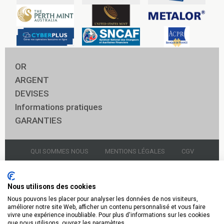
OR
ARGENT
DEVISES
Informations pratiques
GARANTIES
QUI SOMMES NOUS
MENTIONS LÉGALES
CGV
NOUS CONTACTER
GARDIENNAGE
Nous utilisons des cookies
Nous pouvons les placer pour analyser les données de nos visiteurs,
© 2021 Godot & Fils Panthéon
améliorer notre site Web, afficher un contenu personnalisé et vous faire
vivre une expérience inoubliable. Pour plus d'informations sur les cookies
Or Argent 14 rue soufflot 75005 Paris 01.43.54.96.20
que nous utilisons, ouvrez les paramètres.