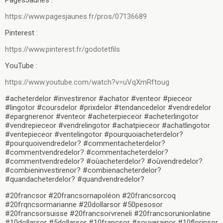
https://www.pagesjaunes.fr/pros/07136689
Pinterest :
https://www.pinterest.fr/godotetfils
YouTube :
https://www.youtube.com/watch?v=uVqXmRftoug
#acheterdelor #investirenor #achator #venteor #pieceor
#lingotor #coursdelor #prixdelor #tendancedelor #vendredelor
#epargnerenor #venteor #acheterpieceor #acheterlingotor
#vendrepieceor #vendrelingotor #achatpieceor #achatlingotor
#ventepieceor #ventelingotor #pourquoiacheterdelor?
#pourquoivendredelor? #commentacheterdelor?
#commentvendredelor? #commentacheterdelor?
#commentvendredelor? #oùacheterdelor? #oùvendredelor?
#combieninvestirenor? #combienacheterdelor?
#quandacheterdelor? #quandvendredelor?
#20francsor #20francsornapoléon #20francsorcoq
#20frqncsormarianne #20dollarsor #50pesosor
#20francsorsuisse #20francsorvreneli #20francsorunionlatine
#10dollarsor #5dollarsor #10francsor #souverainor #10florinsor