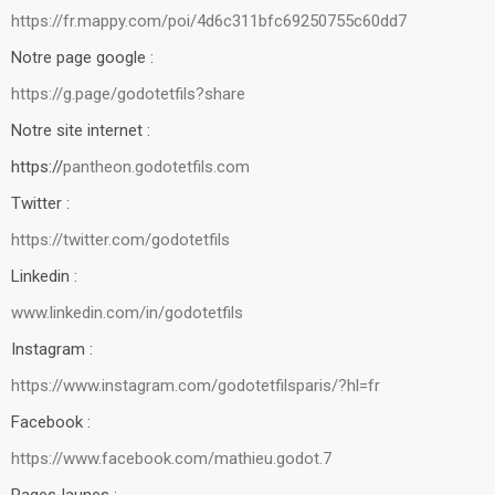
https://fr.mappy.com/poi/4d6c311bfc69250755c60dd7
Notre page google :
https://g.page/godotetfils?share
Notre site internet :
https://
pantheon.godotetfils.com
Twitter :
https://twitter.com/godotetfils
Linkedin :
www.linkedin.com/in/godotetfils
Instagram :
https://www.instagram.com/godotetfilsparis/?hl=fr
Facebook :
https://www.facebook.com/mathieu.godot.7
PagesJaunes :