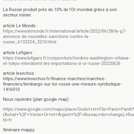
La Russie produit près de 10% de l’Or mondial grâce à son
secteur minier.
article Le Monde :
https://www.lemonde.fr/international/article/2022/06/28/le-g7-
annonce-de-nouvelles-sanctions-contre-la-
russie_6132324_3210.html
article Lefigaro :
https://www.lefigaro.fr/conjoncture/londres-washington-ottawa-
et-tokyo-interdisent-les-importations-d-or-russe-20220626
article lesechos :
https://www.lesechos.fr/finance-marches/marches-
financiers/lembargo-sur-lor-russe-une-mesure-symbolique-
1416010
Nous rejoindre (plan google map) :
https://www.google.com/maps/place/Godot+et+Fils+Paris+Pan
(Achat+%2F+Vente+Or+et+Argent+%2F+Bureau+de+change),+Rue+
hl=fr
Itinéraire mappy: