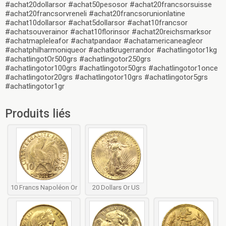
#achat20dollarsor #achat50pesosor #achat20francsorsuisse
#achat20francsorvreneli #achat20francsorunionlatine
#achat10dollarsor #achat5dollarsor #achat10francsor
#achatsouverainor #achat10florinsor #achat20reichsmarksor
#achatmapleleafor #achatpandaor #achatamericaneagleor
#achatphilharmoniqueor #achatkrugerrandor #achatlingotor1kg
#achatlingotOr500grs #achatlingotor250grs
#achatlingotor100grs #achatlingotor50grs #achatlingotor1once
#achatlingotor20grs #achatlingotor10grs #achatlingotor5grs
#achatlingotor1gr
Produits liés
10 Francs Napoléon Or
20 Dollars Or US