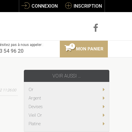
CONNEXION
INSCRIPTION
ésitez pas à nous appeler :
0
MON PANIER
3 54 96 20
VOIR AUSSI ...
Or
2 11:26:00
Argent
Devises
Vieil Or
Platine