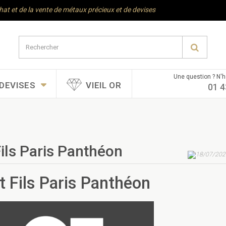
chat et de la vente de métaux précieux et de devises
Une question ? N'h
DEVISES
VIEIL OR
01 4
Fils Paris Panthéon
18/07/202
t Fils Paris Panthéon