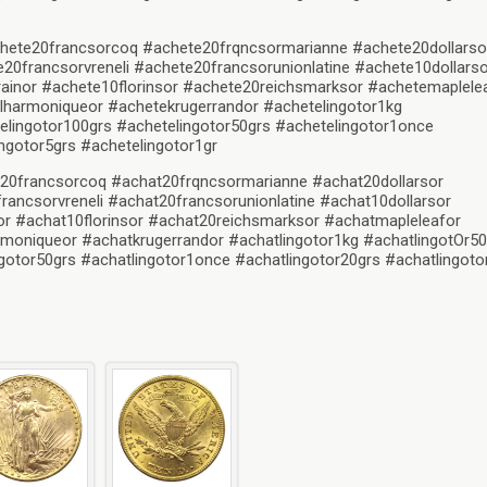
hete20francsorcoq #achete20frqncsormarianne #achete20dollarso
0francsorvreneli #achete20francsorunionlatine #achete10dollarso
ainor #achete10florinsor #achete20reichsmarksor #achetemaplele
harmoniqueor #achetekrugerrandor #achetelingotor1kg
elingotor100grs #achetelingotor50grs #achetelingotor1once
ngotor5grs #achetelingotor1gr
20francsorcoq #achat20frqncsormarianne #achat20dollarsor
ancsorvreneli #achat20francsorunionlatine #achat10dollarsor
or #achat10florinsor #achat20reichsmarksor #achatmapleleafor
moniqueor #achatkrugerrandor #achatlingotor1kg #achatlingotOr5
gotor50grs #achatlingotor1once #achatlingotor20grs #achatlingoto