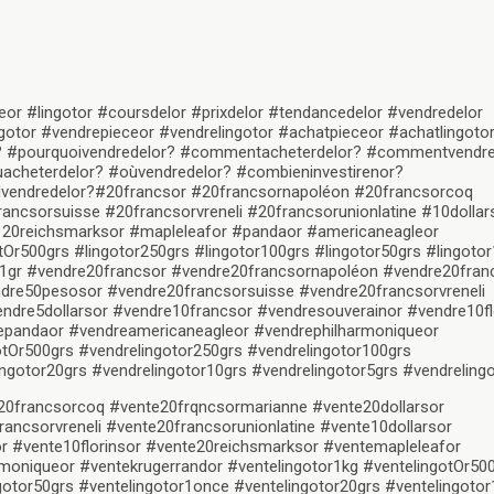
eor #lingotor #coursdelor #prixdelor #tendancedelor #vendredelor
gotor #vendrepieceor #vendrelingotor #achatpieceor #achatlingoto
or? #pourquoivendredelor? #commentacheterdelor? #commentvendre
cheterdelor? #oùvendredelor? #combieninvestirenor?
vendredelor?
#20francsor #20francsornapoléon #20francsorcoq
ncsorsuisse #20francsorvreneli #20francsorunionlatine #10dollar
# 20reichsmarksor #mapleleafor #pandaor #americaneagleor
tOr500grs #lingotor250grs #lingotor100grs #lingotor50grs #lingoto
tor1gr #vendre20francsor #vendre20francsornapoléon #vendre20fra
dre50pesosor #vendre20francsorsuisse #vendre20francsorvreneli
endre5dollarsor #vendre10francsor #vendresouverainor #vendre10fl
epandaor #vendreamericaneagleor #vendrephilharmoniqueor
otOr500grs #vendrelingotor250grs #vendrelingotor100grs
ngotor20grs #vendrelingotor10grs #vendrelingotor5grs #vendreling
20francsorcoq #vente20frqncsormarianne #vente20dollarsor
ncsorvreneli #vente20francsorunionlatine #vente10dollarsor
r #vente10florinsor #vente20reichsmarksor #ventemapleleafor
moniqueor #ventekrugerrandor #ventelingotor1kg #ventelingotOr50
gotor50grs #ventelingotor1once #ventelingotor20grs #ventelingotor