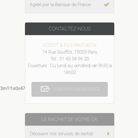
Agréé par la Banque de France
CONTACTEZ-NOUS
GODOT & FILS PANTHEON
14 Rue Soufflot, 75005 Paris
Tel : 01 43 54 96 20
Ouverture : Du lundi au vendredi de 9h30 à
18h00
!3m1!1s0x47e6716024462a0f:0x4b5ee35fcffe82b2?
ENVOYER UN MESSAGE
LE RACHAT DE VOTRE OR
Découvrir nos services de rachat