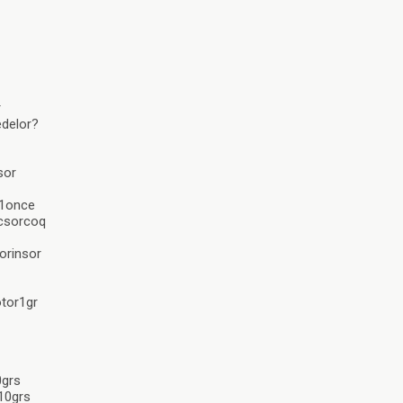
r
delor?
sor
r1once
ncsorcoq
orinsor
otor1gr
0grs
10grs