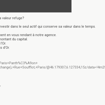
a valeur refuge?
nvestir dans le seul actif qui conserve sa valeur dans le temps.
ment en vous rendant à notre agence.
ontant du capital.
'Or.
s d'Or.
s+Paris+Panth%C3%A9on+
nge),+Rue+Soufflot,+Paris/@46.179307,6.127334,15z/data=!4m2
7