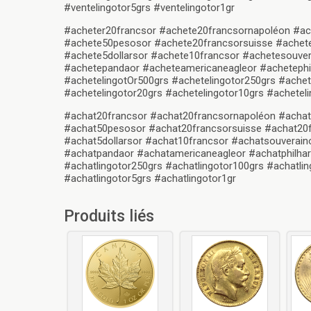
#ventelingotor5grs #ventelingotor1gr
#acheter20francsor #achete20francsornapoléon #ac
#achete50pesosor #achete20francsorsuisse #achete2
#achete5dollarsor #achete10francsor #achetesouver
#achetepandaor #acheteamericaneagleor #achetephil
#achetelingotOr500grs #achetelingotor250grs #achet
#achetelingotor20grs #achetelingotor10grs #acheteli
#achat20francsor #achat20francsornapoléon #achat
#achat50pesosor #achat20francsorsuisse #achat20fr
#achat5dollarsor #achat10francsor #achatsouverain
#achatpandaor #achatamericaneagleor #achatphilhar
#achatlingotor250grs #achatlingotor100grs #achatlin
#achatlingotor5grs #achatlingotor1gr
Produits liés