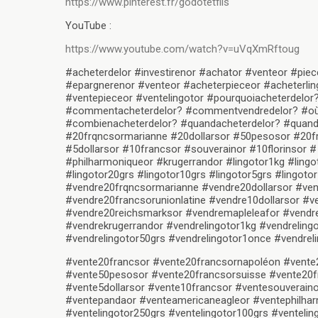
https://www.pinterest.fr/godotetfils
YouTube :
https://www.youtube.com/watch?v=uVqXmRftoug
#acheterdelor #investirenor #achator #venteor #piec
#epargnerenor #venteor #acheterpieceor #acheterlin
#ventepieceor #ventelingotor #pourquoiacheterdel
#commentacheterdelor? #commentvendredelor? #oùa
#combienacheterdelor? #quandacheterdelor? #quand
#20frqncsormarianne #20dollarsor #50pesosor #20fra
#5dollarsor #10francsor #souverainor #10florinsor 
#philharmoniqueor #krugerrandor #lingotor1kg #lingo
#lingotor20grs #lingotor10grs #lingotor5grs #lingo
#vendre20frqncsormarianne #vendre20dollarsor #ven
#vendre20francsorunionlatine #vendre10dollarsor #v
#vendre20reichsmarksor #vendremapleleafor #vendr
#vendrekrugerrandor #vendrelingotor1kg #vendreling
#vendrelingotor50grs #vendrelingotor1once #vendreli
#vente20francsor #vente20francsornapoléon #vente
#vente50pesosor #vente20francsorsuisse #vente20fra
#vente5dollarsor #vente10francsor #ventesouveraino
#ventepandaor #venteamericaneagleor #ventephilhar
#ventelingotor250grs #ventelingotor100grs #ventelin