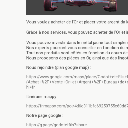
Vous voulez acheter de l'Or et placer votre argent da l
Grâce à nos services, vous pouvez acheter de l'Or et i
Vous pouvez investir dans le métal jaune tout simple
Nos experts pourront vous conseiller en fonction du m
Tout nos produits sont côtés en fonction du cours de l
Nous proposons des pièces en Or, ainsi que des lingot
Nous rejoindre (plan google map) :
https://www.google.com/maps/place/Godot+et+Fil
(Achat+%2F+Vente+Or+et+Argent+%2F+Bureau+de+cha
hl=fr
Itinéraire mappy:
https://fr.mappy.com/poi/4d6c311bfc69250755c60dd
Notre page google :
https://g.page/godotetfils?share