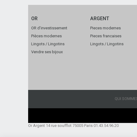
OR
ARGENT
OR d'investissement
Pieces modernes
Pièces modernes
Pieces francaises
Lingots / Lingotins
Lingots / Lingotins
Vendre ses bijoux
QUI SOMME
Or Argent 14 rue soufflot 75005 Paris 01.43.54.96.20