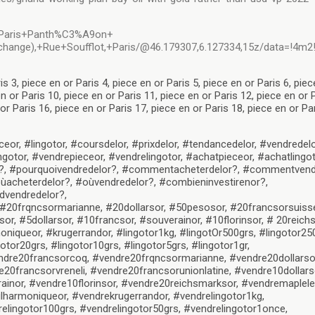
s+Paris+Panth%C3%A9on+
nge),+Rue+Soufflot,+Paris/@46.179307,6.127334,15z/data=!4m2
is 3, piece en or Paris 4, piece en or Paris 5, piece en or Paris 6, piec
en or Paris 10, piece en or Paris 11, piece en or Paris 12, piece en or 
or Paris 16, piece en or Paris 17, piece en or Paris 18, piece en or Pa
ceor, #lingotor, #coursdelor, #prixdelor, #tendancedelor, #vendredelo
gotor, #vendrepieceor, #vendrelingotor, #achatpieceor, #achatlingot
or?, #pourquoivendredelor?, #commentacheterdelor?, #commentvend
cheterdelor?, #oùvendredelor?, #combieninvestirenor?,
dvendredelor?,
#20frqncsormarianne, #20dollarsor, #50pesosor, #20francsorsuiss
sor, #5dollarsor, #10francsor, #souverainor, #10florinsor, # 20reich
niqueor, #krugerrandor, #lingotor1kg, #lingotOr500grs, #lingotor25
otor20grs, #lingotor10grs, #lingotor5grs, #lingotor1gr,
ndre20francsorcoq, #vendre20frqncsormarianne, #vendre20dollarso
0francsorvreneli, #vendre20francsorunionlatine, #vendre10dollars
ainor, #vendre10florinsor, #vendre20reichsmarksor, #vendremaplele
harmoniqueor, #vendrekrugerrandor, #vendrelingotor1kg,
elingotor100grs, #vendrelingotor50grs, #vendrelingotor1once,