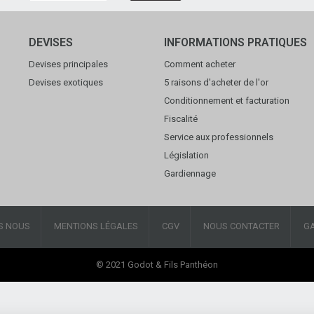
DEVISES
INFORMATIONS PRATIQUES
Devises principales
Comment acheter
Devises exotiques
5 raisons d'acheter de l'or
Conditionnement et facturation
Fiscalité
Service aux professionnels
Législation
Gardiennage
S NOUS
MENTIONS LÉGALES
CGV
NOUS CONTACTER
G
© 2021 Godot & Fils Panthéon