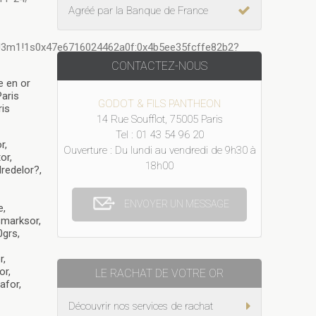
Agréé par la Banque de France
!3m1!1s0x47e6716024462a0f:0x4b5ee35fcffe82b2?
CONTACTEZ-NOUS
e en or
Paris
GODOT & FILS PANTHEON
ris
14 Rue Soufflot, 75005 Paris
Tel : 01 43 54 96 20
r,
Ouverture : Du lundi au vendredi de 9h30 à
or,
18h00
redelor?,
ENVOYER UN MESSAGE
e,
smarksor,
0grs,
r,
or,
LE RACHAT DE VOTRE OR
afor,
Découvrir nos services de rachat