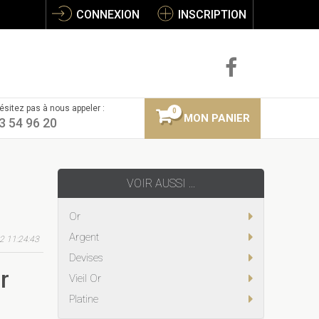
CONNEXION
INSCRIPTION
ésitez pas à nous appeler :
0
MON PANIER
3 54 96 20
VOIR AUSSI ...
Or
Argent
2 11:24:43
Devises
r
Vieil Or
Platine