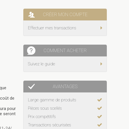
CRÉER MON COMPTE
Effectuer mes transactions
COMMENT ACHETER
Suivez le guide
AVANTAGES
 que
 coût de
Large gamme de produits
Pièces sous scellés
aura pour
ne seront
Prix compétitifs
Transactions sécurisées
11-24/