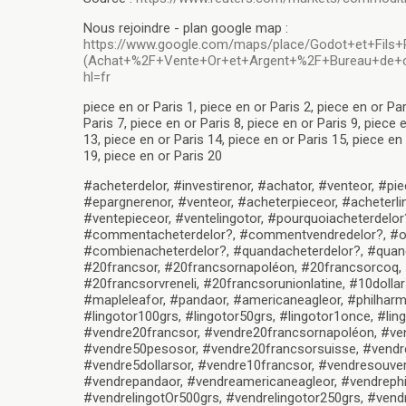
Nous rejoindre - plan google map :
https://www.google.com/maps/place/Godot+et+Fil
(Achat+%2F+Vente+Or+et+Argent+%2F+Bureau+de+cha
hl=fr
piece en or Paris 1, piece en or Paris 2, piece en or Par
Paris 7, piece en or Paris 8, piece en or Paris 9, piece 
13, piece en or Paris 14, piece en or Paris 15, piece en 
19, piece en or Paris 20
#acheterdelor, #investirenor, #achator, #venteor, #pie
#epargnerenor, #venteor, #acheterpieceor, #acheterlin
#ventepieceor, #ventelingotor, #pourquoiacheterdel
#commentacheterdelor?, #commentvendredelor?, #oùa
#combienacheterdelor?, #quandacheterdelor?, #quan
#20francsor, #20francsornapoléon, #20francsorcoq, 
#20francsorvreneli, #20francsorunionlatine, #10dollar
#mapleleafor, #pandaor, #americaneagleor, #philharmo
#lingotor100grs, #lingotor50grs, #lingotor1once, #ling
#vendre20francsor, #vendre20francsornapoléon, #ve
#vendre50pesosor, #vendre20francsorsuisse, #vendre2
#vendre5dollarsor, #vendre10francsor, #vendresouver
#vendrepandaor, #vendreamericaneagleor, #vendrephil
#vendrelingotOr500grs, #vendrelingotor250grs, #vendr