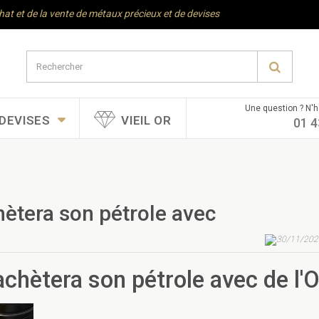
chat et de la vente de métaux précieux et de devises
Une question ? N'h
DEVISES
VIEIL OR
01 4
hètera son pétrole avec
30/11/202
achètera son pétrole avec de l'O