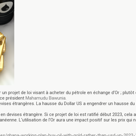
un projet de loi visant à acheter du pétrole en échange d'Or ; plutôt
vice président
Mahamudu Bawunia
.
devises étrangères. La hausse du Dollar US a engendrer un hausse du
 devises étrangère. Si ce projet de loi est ratifié début 2023, cela 
enne. L'utilisation de l'Or aura une impact positif sur les prix qui 
s/ghana-working-plan-buy-oil-with-gold-rather-than-usd-vp-2022-