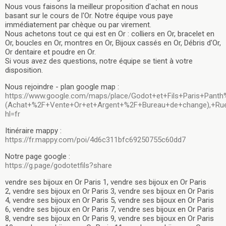
Nous vous faisons la meilleur proposition d'achat en nous
basant sur le cours de l'Or. Notre équipe vous paye
immédiatement par chèque ou par virement.
Nous achetons tout ce qui est en Or : colliers en Or, bracelet en
Or, boucles en Or, montres en Or, Bijoux cassés en Or, Débris d'Or,
Or dentaire et poudre en Or.
Si vous avez des questions, notre équipe se tient à votre
disposition.
Nous rejoindre - plan google map :
https://www.google.com/maps/place/Godot+et+Fils+Paris+Pan
(Achat+%2F+Vente+Or+et+Argent+%2F+Bureau+de+change),+Rue+
hl=fr
Itinéraire mappy :
https://fr.mappy.com/poi/4d6c311bfc69250755c60dd7
Notre page google :
https://g.page/godotetfils?share
vendre ses bijoux en Or Paris 1, vendre ses bijoux en Or Paris
2, vendre ses bijoux en Or Paris 3, vendre ses bijoux en Or Paris
4, vendre ses bijoux en Or Paris 5, vendre ses bijoux en Or Paris
6, vendre ses bijoux en Or Paris 7, vendre ses bijoux en Or Paris
8, vendre ses bijoux en Or Paris 9, vendre ses bijoux en Or Paris