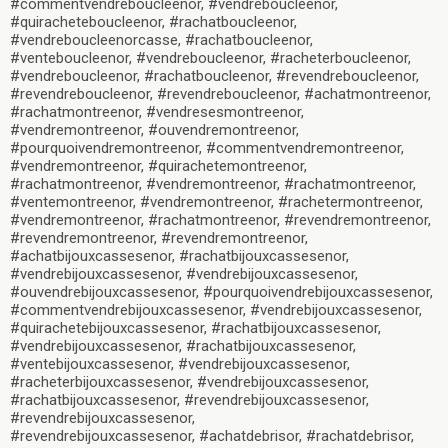
#commentvendreboucleenor, #vendreboucleenor,
#quiracheteboucleenor, #rachatboucleenor,
#vendreboucleenorcasse, #rachatboucleenor,
#venteboucleenor, #vendreboucleenor, #racheterboucleenor,
#vendreboucleenor, #rachatboucleenor, #revendreboucleenor,
#revendreboucleenor, #revendreboucleenor, #achatmontreenor,
#rachatmontreenor, #vendresesmontreenor,
#vendremontreenor, #ouvendremontreenor,
#pourquoivendremontreenor, #commentvendremontreenor,
#vendremontreenor, #quirachetemontreenor,
#rachatmontreenor, #vendremontreenor, #rachatmontreenor,
#ventemontreenor, #vendremontreenor, #rachetermontreenor,
#vendremontreenor, #rachatmontreenor, #revendremontreenor,
#revendremontreenor, #revendremontreenor,
#achatbijouxcassesenor, #rachatbijouxcassesenor,
#vendrebijouxcassesenor, #vendrebijouxcassesenor,
#ouvendrebijouxcassesenor, #pourquoivendrebijouxcassesenor,
#commentvendrebijouxcassesenor, #vendrebijouxcassesenor,
#quirachetebijouxcassesenor, #rachatbijouxcassesenor,
#vendrebijouxcassesenor, #rachatbijouxcassesenor,
#ventebijouxcassesenor, #vendrebijouxcassesenor,
#racheterbijouxcassesenor, #vendrebijouxcassesenor,
#rachatbijouxcassesenor, #revendrebijouxcassesenor,
#revendrebijouxcassesenor,
#revendrebijouxcassesenor, #achatdebrisor, #rachatdebrisor,