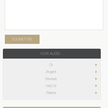
VOIR AUSSI ...
Or
Argent
Devises
Vieil Or
Platine