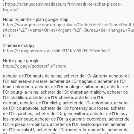
:
https://avenuedesinvestisseurs.fr/investir-or-achat-pieces-
lingots/
Nous rejoindre - plan google map :
https://www.google.com/maps/place/Godot+et+Fils+Paris+Pan
(Achat+%2F+Vente+Or+et+Argent+%2F+Bureau+de+change),+Rue+
hl=fr
Itinéraire mappy :
https://fr.mappy.com/poi/4d6c311bfc69250755c60dd7
Notre page google :
https://g.page/godotetfils?share
acheter de l'Or hauts de seine, acheter de l'Or Antony, acheter de
l'Or asnieres-sur-seine, acheter de l'Or bagneux, acheter de l'Or
bois-colombes, acheter de l'Or boulogne-billancourt, acheter de
l'Or bourg-la-reine, acheter de l'Or chatenay-malabry, acheter de
l'Or chatillon, acheter de l'Or chaville, acheter de l'Or
clamart, acheter de l'Or clichy, acheter de l'Or colombes, acheter
de l'Or courbevoie, acheter de l'Or fontenay aux roses, acheter
de l'Or garches, acheter de l'Or gennevilliers, acheter de l'Or issy-
les-moulineaux, acheter de l'Or la garenne-colombes, acheter de
l'Or le plessis-robinson, acheter de l'Or levallois-perret, acheter
de l'Or malakoff, acheter de l'Or marnes-la-coquette, acheter de