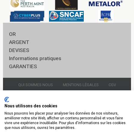
OR
ARGENT
DEVISES
Informations pratiques
GARANTIES
QUI SOMMES NOUS
MENTIONS LÉGALES
CGV
NOUS CONTACTER
GARDIENNAGE
Nous utilisons des cookies
Nous pouvons les placer pour analyser les données de nos visiteurs,
© 2021 Godot & Fils Panthéon
améliorer notre site Web, afficher un contenu personnalisé et vous faire
vivre une expérience inoubliable. Pour plus d'informations sur les cookies
Or Argent 14 rue soufflot 75005 Paris 01.43.54.96.20
que nous utilisons, ouvrez les paramètres.