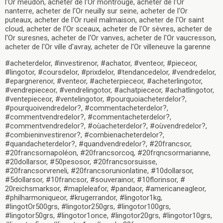
l'Or meudon, acheter de l'Or montrouge, acheter de l'Or
nanterre, acheter de l'Or neuilly sur seine, acheter de l'Or
puteaux, acheter de l'Or rueil malmaison, acheter de l'Or saint
cloud, acheter de l'Or sceaux, acheter de l'Or sèvres, acheter de
l'Or suresnes, acheter de l'Or vanves, acheter de l'Or vaucresson,
acheter de l'Or ville d'avray, acheter de l'Or villeneuve la garenne
#acheterdelor, #investirenor, #achator, #venteor, #pieceor,
#lingotor, #coursdelor, #prixdelor, #tendancedelor, #vendredelor,
#epargnerenor, #venteor, #acheterpieceor, #acheterlingotor,
#vendrepieceor, #vendrelingotor, #achatpieceor, #achatlingotor,
#ventepieceor, #ventelingotor, #pourquoiacheterdelor?,
#pourquoivendredelor?, #commentacheterdelor?,
#commentvendredelor?, #commentacheterdelor?,
#commentvendredelor?, #oùacheterdelor?, #oùvendredelor?,
#combieninvestirenor?, #combienacheterdelor?,
#quandacheterdelor?, #quandvendredelor?, #20francsor,
#20francsornapoléon, #20francsorcoq, #20frqncsormarianne,
#20dollarsor, #50pesosor, #20francsorsuisse,
#20francsorvreneli, #20francsorunionlatine, #10dollarsor,
#5dollarsor, #10francsor, #souverainor, #10florinsor, #
20reichsmarksor, #mapleleafor, #pandaor, #americaneagleor,
#philharmoniqueor, #krugerrandor, #lingotor1kg,
#lingotOr500grs, #lingotor250grs, #lingotor100grs,
#lingotor50grs, #lingotor1once, #lingotor20grs, #lingotor10grs,