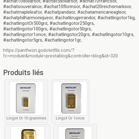
#achat10dollarsor, #achat5dollarsor, #achat10francsor,
#achatsouverainor, #achat10florinsor, #achat20reichsmarksor,
#achatmapleleafor, #achatpandaor, #achatamericaneagleor,
#achatphilharmoniqueor, #achatkrugerrandor, #achatlingotor1kg,
#achatlingotOr500grs, #achatlingotor250grs,
#achatlingotor100grs, #achatlingotor50grs,
#achatlingotor1once, #achatlingotor20grs, #achatlingotor10grs,
#achatlingotor5grs, #achatlingotor1gr,
https://pantheon.godotetfils.com/?
fc=module&module=prestablog&controller=blog&id=320
Produits liés
Lingot Or 10 grammes
Lingot Or 1once