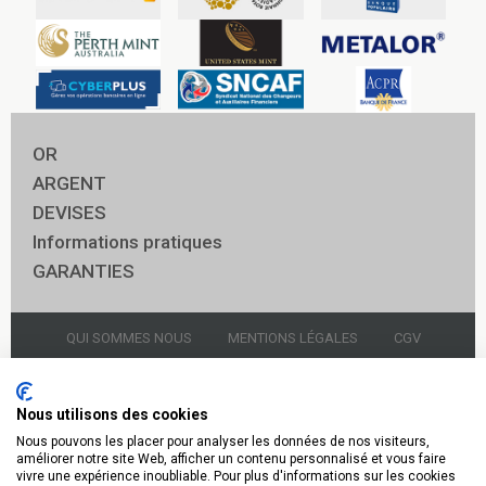
OR
ARGENT
DEVISES
Informations pratiques
GARANTIES
QUI SOMMES NOUS
MENTIONS LÉGALES
CGV
NOUS CONTACTER
GARDIENNAGE
Nous utilisons des cookies
Nous pouvons les placer pour analyser les données de nos visiteurs,
© 2021 Godot & Fils Panthéon
améliorer notre site Web, afficher un contenu personnalisé et vous faire
vivre une expérience inoubliable. Pour plus d'informations sur les cookies
Or Argent 14 rue soufflot 75005 Paris 01.43.54.96.20