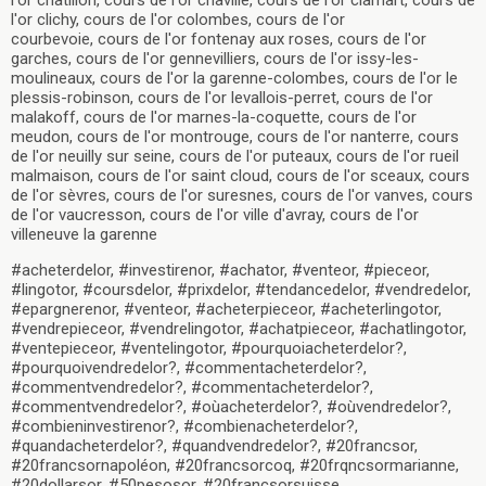
l'or clichy, cours de l'or colombes, cours de l'or
courbevoie, cours de l'or fontenay aux roses, cours de l'or
garches, cours de l'or gennevilliers, cours de l'or issy-les-
moulineaux, cours de l'or la garenne-colombes, cours de l'or le
plessis-robinson, cours de l'or levallois-perret, cours de l'or
malakoff, cours de l'or marnes-la-coquette, cours de l'or
meudon, cours de l'or montrouge, cours de l'or nanterre, cours
de l'or neuilly sur seine, cours de l'or puteaux, cours de l'or rueil
malmaison, cours de l'or saint cloud, cours de l'or sceaux, cours
de l'or sèvres, cours de l'or suresnes, cours de l'or vanves, cours
de l'or vaucresson, cours de l'or ville d'avray, cours de l'or
villeneuve la garenne
#acheterdelor, #investirenor, #achator, #venteor, #pieceor,
#lingotor, #coursdelor, #prixdelor, #tendancedelor, #vendredelor,
#epargnerenor, #venteor, #acheterpieceor, #acheterlingotor,
#vendrepieceor, #vendrelingotor, #achatpieceor, #achatlingotor,
#ventepieceor, #ventelingotor, #pourquoiacheterdelor?,
#pourquoivendredelor?, #commentacheterdelor?,
#commentvendredelor?, #commentacheterdelor?,
#commentvendredelor?, #oùacheterdelor?, #oùvendredelor?,
#combieninvestirenor?, #combienacheterdelor?,
#quandacheterdelor?, #quandvendredelor?, #20francsor,
#20francsornapoléon, #20francsorcoq, #20frqncsormarianne,
#20dollarsor, #50pesosor, #20francsorsuisse,