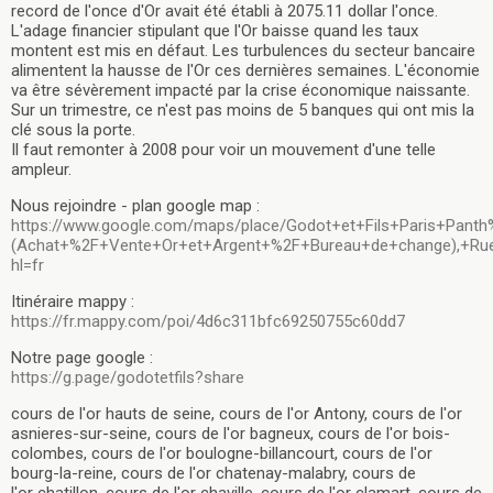
record de l'once d'Or avait été établi à 2075.11 dollar l'once.
L'adage financier stipulant que l'Or baisse quand les taux
montent est mis en défaut. Les turbulences du secteur bancaire
alimentent la hausse de l'Or ces dernières semaines. L'économie
va être sévèrement impacté par la crise économique naissante.
Sur un trimestre, ce n'est pas moins de 5 banques qui ont mis la
clé sous la porte.
Il faut remonter à 2008 pour voir un mouvement d'une telle
ampleur.
Nous rejoindre - plan google map :
https://www.google.com/maps/place/Godot+et+Fils+Paris+Pan
(Achat+%2F+Vente+Or+et+Argent+%2F+Bureau+de+change),+Rue+
hl=fr
Itinéraire mappy :
https://fr.mappy.com/poi/4d6c311bfc69250755c60dd7
Notre page google :
https://g.page/godotetfils?share
cours de l'or hauts de seine, cours de l'or Antony, cours de l'or
asnieres-sur-seine, cours de l'or bagneux, cours de l'or bois-
colombes, cours de l'or boulogne-billancourt, cours de l'or
bourg-la-reine, cours de l'or chatenay-malabry, cours de
l'or chatillon, cours de l'or chaville, cours de l'or clamart, cours de