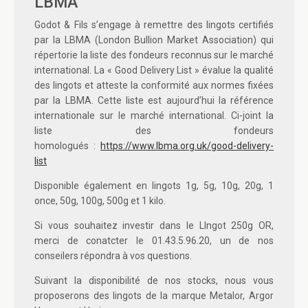
LBMA
Godot & Fils
s’engage à remettre des lingots certifiés
par la LBMA (
London Bullion Market Association)
qui
répertorie la liste des fondeurs reconnus sur le marché
international. La «
Good Delivery List
» évalue la qualité
des lingots et atteste la conformité aux normes fixées
par la LBMA. Cette liste est aujourd’hui la référence
internationale sur le marché international. Ci-joint la
liste des fondeurs
homologués :
https://www.lbma.org.uk/good-delivery-
list
Disponible également en lingots 1g, 5g, 10g, 20g, 1
once, 50g, 100g, 500g et 1 kilo.
Si vous souhaitez investir dans le LIngot 250g OR,
merci de conatcter le 01.43.5.96.20, un de nos
conseilers répondra à vos questions.
Suivant la disponibilité de nos stocks, nous vous
proposerons des lingots de la marque Metalor, Argor