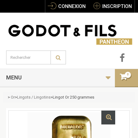
CONNEXION
INSCRIPTION
0
MENU
>
Or
>
Lingots / Lingotins
>
Lingot Or 250 grammes