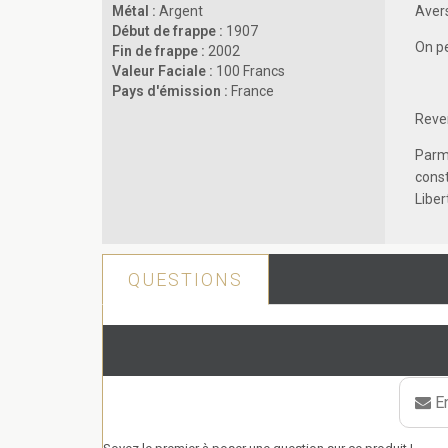
Métal :
Argent
Aver
Début de frappe :
1907
On pe
Fin de frappe :
2002
Valeur Faciale :
100 Francs
Pays d'émission :
France
Reve
Parm
const
Liber
QUESTIONS
En