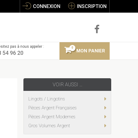
CONNEXION
INSCRIPTION
sitez pas à nous appeler :
0
MON PANIER
3 54 96 20
VOIR AUSSI ...
Lingots / Lingotins
Pièces Argent Françaises
Pièces Argent Modernes
Gros Volumes Argent