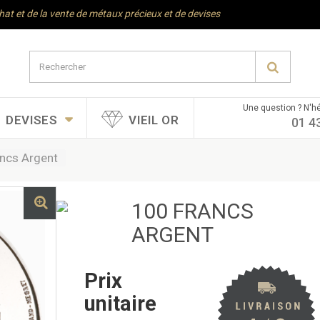
chat et de la vente de métaux précieux et de devises
Une question ? N'hé
DEVISES
VIEIL OR
01 4
ncs Argent
100 FRANCS
ARGENT
Prix
unitaire