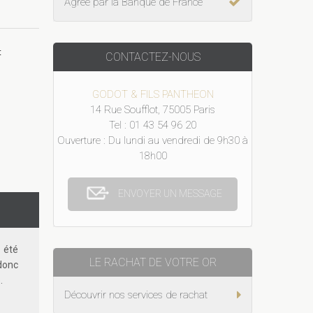
Agréé par la Banque de France
t
CONTACTEZ-NOUS
GODOT & FILS PANTHEON
14 Rue Soufflot, 75005 Paris
Tel : 01 43 54 96 20
Ouverture : Du lundi au vendredi de 9h30 à
18h00
ENVOYER UN MESSAGE
 été
LE RACHAT DE VOTRE OR
donc
.
Découvrir nos services de rachat