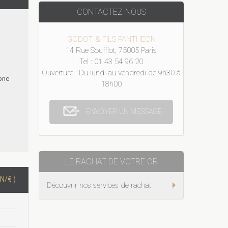
CONTACTEZ-NOUS
GODOT & FILS PANTHEON
14 Rue Soufflot, 75005 Paris
Tel : 01 43 54 96 20
Ouverture : Du lundi au vendredi de 9h30 à
donc
18h00
ENVOYER UN MESSAGE
LE RACHAT DE VOTRE OR
N/€ )
Découvrir nos services de rachat