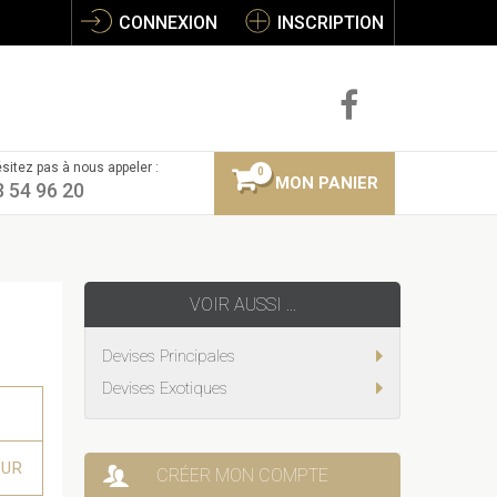
CONNEXION
INSCRIPTION
sitez pas à nous appeler :
0
MON PANIER
3 54 96 20
VOIR AUSSI ...
Devises Principales
Devises Exotiques
EUR
CRÉER MON COMPTE