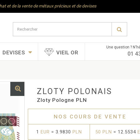
chat et de la vente de métaux précieux et de devises
Une question ? N'hé
DEVISES
VIEIL OR
01 4
ZLOTY POLONAIS
Zloty Pologne PLN
NOS COURS DE VENTE
1
EUR
= 3.9830
PLN
50 PLN
= 12.5534