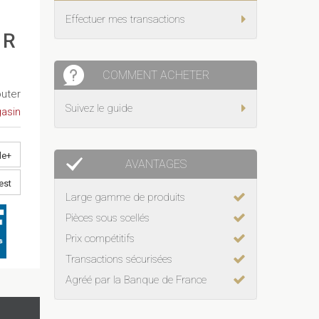
Effectuer mes transactions
UR
COMMENT ACHETER
outer
Suivez le guide
asin
le+
AVANTAGES
est
Large gamme de produits
Pièces sous scellés
Prix compétitifs
Transactions sécurisées
Agréé par la Banque de France