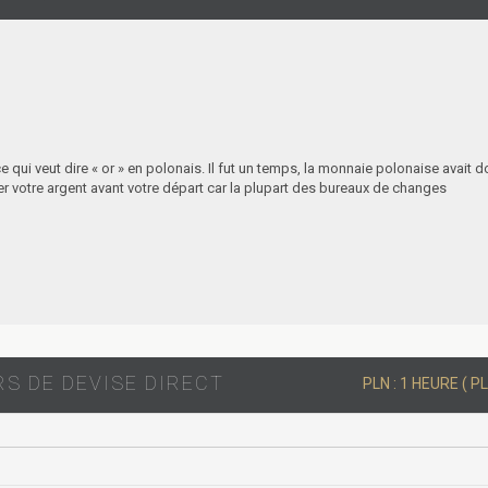
e qui veut dire « or » en polonais. Il fut un temps, la monnaie polonaise avait 
ger votre argent avant votre départ car la plupart des bureaux de changes
S DE DEVISE DIRECT
PLN : 1 HEURE ( PL