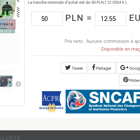
La tranche minimale d'achat est de 50 PLN ( 12.5534 € ).
PLN =
E
Prix nets : Aucune commission à aj
Disponible en mag
Tweet
Partager
Goog
Pinter
ALERTE