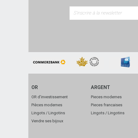
OR
ARGENT
OR d'investissement
Pieces modernes
Pièces modernes
Pieces francaises
Lingots / Lingotins
Lingots / Lingotins
Vendre ses bijoux