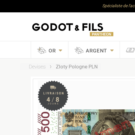
Spécialiste de l'a
OR
ARGENT
Devises
Zloty Pologne PLN